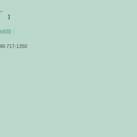
し
】
物病院：
48-717-1350