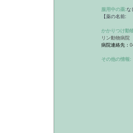
服用中の薬:
な
【薬の名前:
かかりつけ動
リン動物病院
病院連絡先：
0
その他の情報: