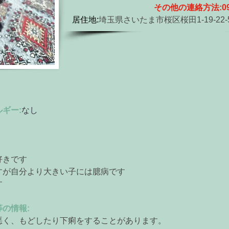
その他の連絡方法:
0
居住地:
埼玉県さいたま市桜区桜田1-19-22-5
ギー:
なし　
好きです
すが自分より大きい子には臆病です
す
の情報:
悪く、もどしたり下痢をすることがあります。