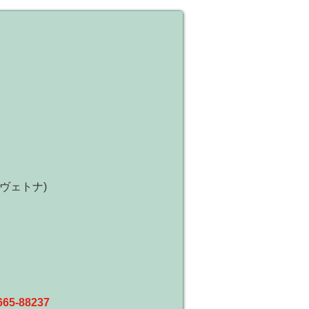
ヴェトナ)
665-88237