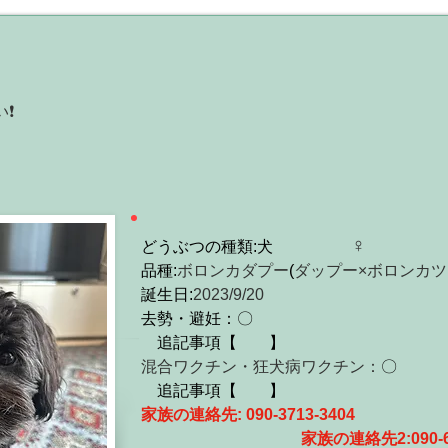
️
♀
どうぶつの種類:犬
品種:
ボロンカダプー
(
ダップー×ボロンカツ
誕生日:
2023/9/20
去勢・避妊：〇
　追記事項【　　】　　　　　　　　　
混合ワクチン・狂犬病ワクチン：
〇
　追記事項【　　】　　　　　　　　
家族の連絡先:
 090-3713-3404
家族の連絡先2:0
90-