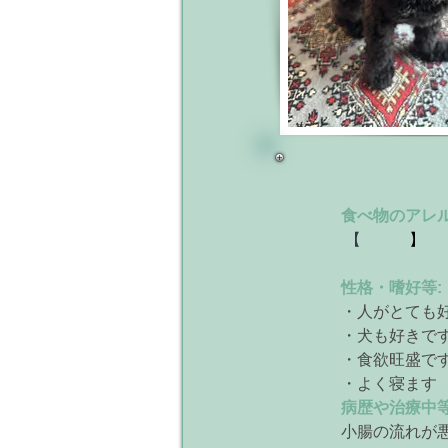
食べ物のアレル
 【
】
性格・嗜好等:
・人がとても
・犬も好きで
・食欲旺盛で
・よく寝ます
病歴や治療中等
小腸の流れが