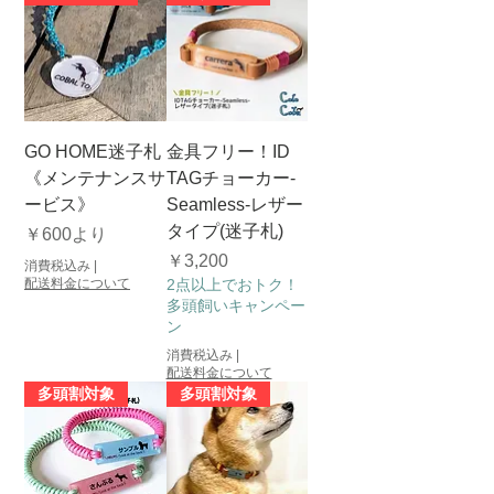
GO HOME迷子札
金具フリー！ID
《メンテナンスサ
TAGチョーカー-
ービス》
Seamless-レザー
タイプ(迷子札)
セール価格
￥600
より
価格
￥3,200
消費税込み
|
配送料金について
2点以上でおトク！
多頭飼いキャンペー
ン
消費税込み
|
配送料金について
多頭割対象
多頭割対象