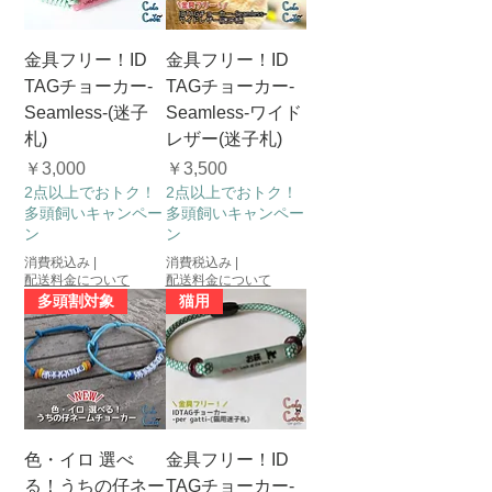
金具フリー！ID
金具フリー！ID
TAGチョーカー-
TAGチョーカー-
Seamless-(迷子
Seamless-ワイド
札)
レザー(迷子札)
価格
価格
￥3,000
￥3,500
2点以上でおトク！
2点以上でおトク！
多頭飼いキャンペー
多頭飼いキャンペー
ン
ン
消費税込み
|
消費税込み
|
配送料金について
配送料金について
多頭割対象
猫用
色・イロ 選べ
金具フリー！ID
る！うちの仔ネー
TAGチョーカー-