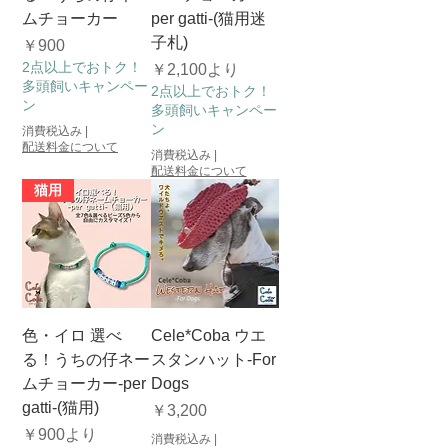
ムチョーカー
per gatti-(猫用迷
子札)
価格
￥900
2点以上でおトク！
セール価格
￥2,100
より
多頭飼いキャンペー
2点以上でおトク！
ン
多頭飼いキャンペー
ン
消費税込み
|
配送料金について
消費税込み
|
配送料金について
猫用
色・イロ 選べ
Cele*Coba ウエ
る！うちの仔ネー
スタンハット-For
ムチョーカー-per
Dogs
gatti-(猫用)
価格
￥3,200
セール価格
￥900
より
消費税込み
|