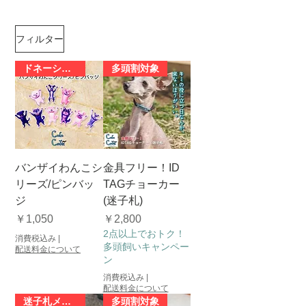
フィルター
ドネーション対象商品
多頭割対象
バンザイわんこシ
金具フリー！ID
リーズ/ピンバッ
TAGチョーカー
ジ
(迷子札)
価格
価格
￥1,050
￥2,800
2点以上でおトク！
消費税込み
|
多頭飼いキャンペー
配送料金について
ン
消費税込み
|
配送料金について
迷子札メンテナンス
多頭割対象