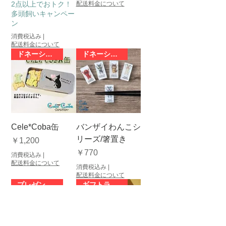
2点以上でおトク！
配送料金について
多頭飼いキャンペー
ン
消費税込み
|
配送料金について
ドネーション対象商品
ドネーション対象商品
Cele*Coba缶
バンザイわんこシ
リーズ/箸置き
価格
￥1,200
価格
￥770
消費税込み
|
配送料金について
消費税込み
|
配送料金について
プレゼントに！
ギフトラッピング