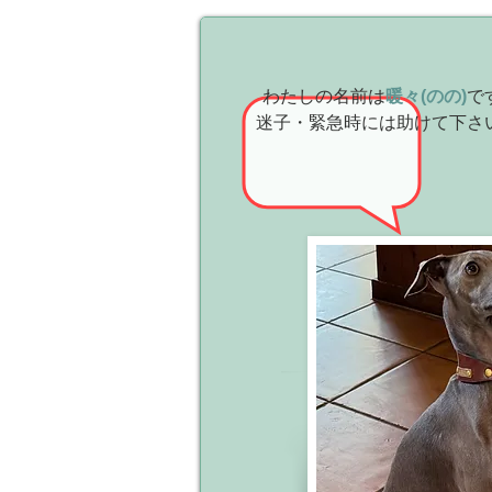
わたしの名前は
暖々(のの)
で
迷子・緊急時には助けて下さい❗