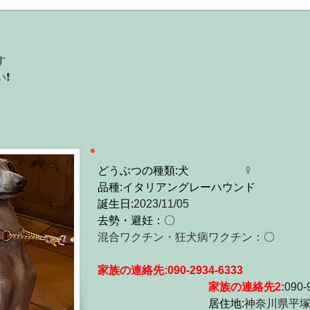
す
️
♀
どうぶつの種類:犬
品種:イタリアングレーハウンド
誕生日:
2023/11/05
去勢・避妊：〇
混合ワクチン・狂犬病ワクチン：
〇　　　
家族の連絡先:
090-2934-6333 
家族の連絡先2:
090-
居住地:
神奈川県平塚