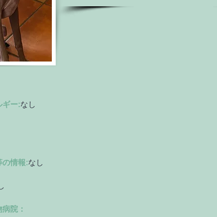
ギー:
なし　
の情報:
なし
し
物病院：