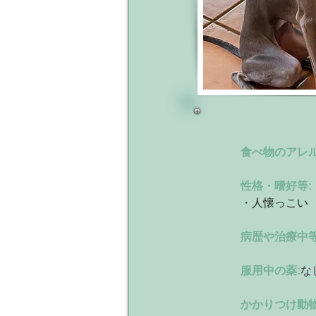
食べ物のアレル
性格・嗜好等:
・
人懐っこい
病歴や治療中等
服用中の薬:
な
かかりつけ動