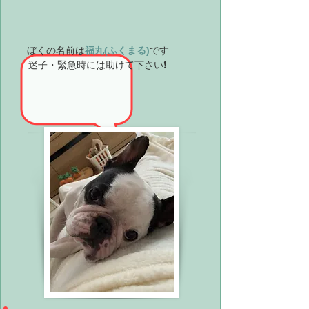
ぼくの名前は
福丸
(ふくまる)
です
迷子・緊急時には助けて下さい❗️