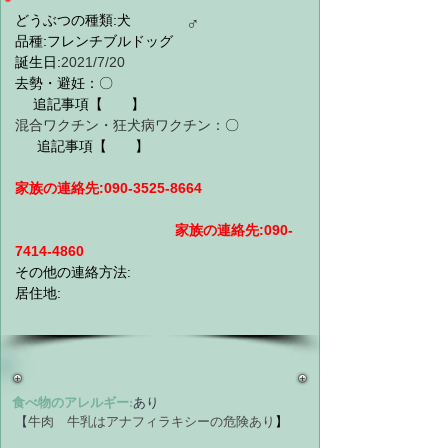
どうぶつの種類:犬
♂
品種:フレンチブルドッグ
誕生日:
2021/7/20
去勢・避妊：
〇 
　 追記事項
【　　】
混合ワクチン・狂犬病ワクチン：
〇
　  追記事項【　　】
家族の連絡先:
090-3525-8664
家族の連絡先:
090-
7414-4860
その他の連絡方法:
居住地:
食べ物のアレルギー:
あり
 【
牛肉　牛乳はアナフィラキシーの危険あり
】