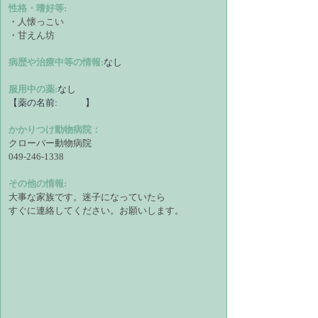
性格・嗜好等:
・人懐っこい
・甘えん坊
病歴や治療中等の情報:
なし
服用中の薬:
なし
【薬の名前:
】
かかりつけ動物病院：
クローバー動物病院　
049-246-1338
その他の情報:
大事な家族です。迷子になっていたら
すぐに連絡してください。お願いします。