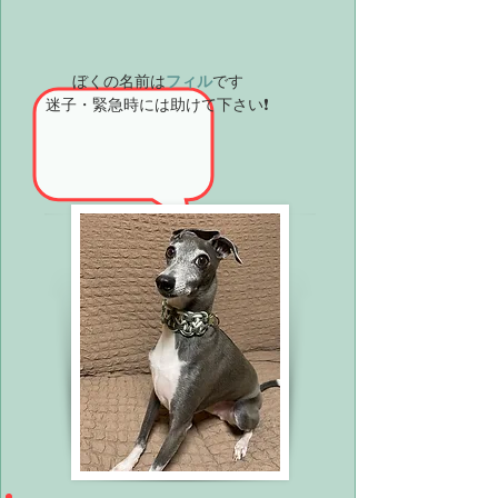
ぼくの名前は
フィル
です
迷子・緊急時には助けて下さい❗️