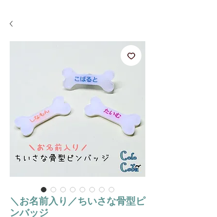
＼お名前入り／ちいさな骨型ピ
ンバッジ