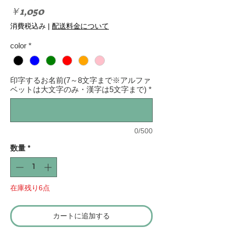
価
￥1,050
格
消費税込み
|
配送料金について
color
*
印字するお名前(7～8文字まで※アルファ
ベットは大文字のみ・漢字は5文字まで)
*
0/500
数量
*
在庫残り6点
カートに追加する