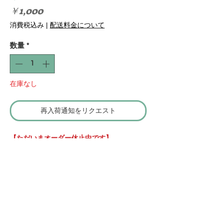
価
￥1,000
格
消費税込み
|
配送料金について
数量
*
在庫なし
再入荷通知をリクエスト
【ただいまオーダー休止中です】
愛犬のお散歩バッグ
に。 お気に入りのバッ
グにも。
犬種・猫種シルエット付きバッグチャームで
す
取り扱い上のご注意