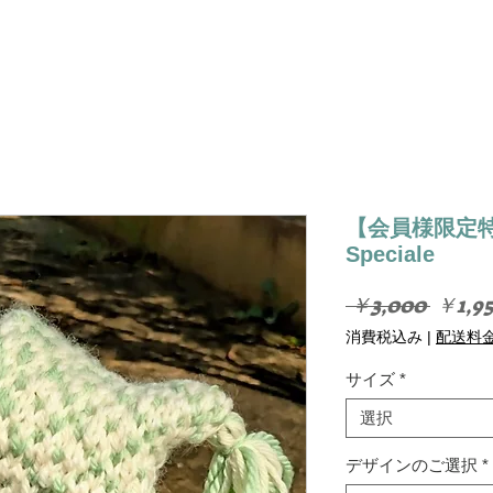
【会員様限定特価
Speciale
通
 ￥3,000 
￥1,9
常
消費税込み
|
配送料
価
格
サイズ
*
選択
デザインのご選択
*