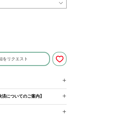
知をリクエスト
を確認の上オーダー下さいますよ
決済についてのご案内】
いたします。
のお買い物で
決済可能なクレジット
ドメイドのため、編み目のムラなど
sa、MasterCard、American
ます。また、数カ所に糸を繋いだ結
のため、お届までに
10日~14日
お日
 目立たないように処理を施しており
ご利用の場合は
、
PayPal決済
をご選
ざいます。(繁忙期の場合はこれ以上
る 場合もございます。 ハンドメ
象の銀行口座からの口座振替およ