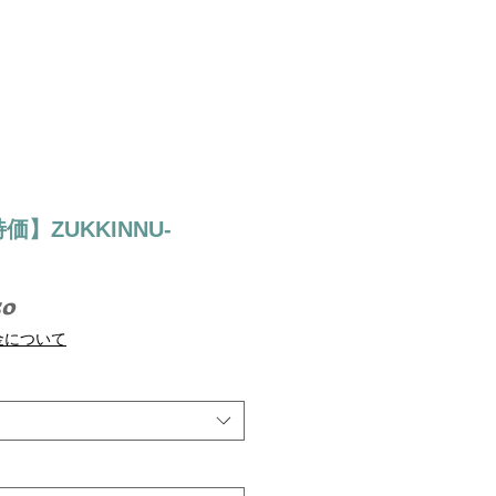
】ZUKKINNU-
セ
50
ー
金について
ル
価
格