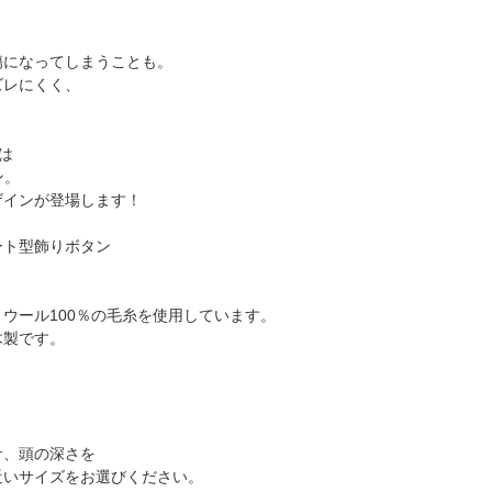
お日にちがかかる場
イドならではの温か
び、Visa、MasterC
合せ下さい。
・画像はできる限り
は Discoverの
こちらの商品は、通
りますが、お使いの
ットカードを使用で
傷になってしまうことも。
でのお届けとなりま
なる場合がございま
お買い物手続の際に
ズレにくく、
すが、ご注文数量に
・万が一、誤飲など
は、
他のカードをご使
。
となＲますので、そ
での責任は負いかね
ください。
たします。送料は下
願いいたします。
PayPal決済について
ズは
《送料のご案内》
・サイズが合わない
ン。
んが、到着時商品の
厚み3ｃｍま
ザインが登場します！
一週間以内にご連絡
で、重量1Kg以
<お手入れについて>
内の梱包が可
ート型飾りボタン
・縮みを防ぐ為、手
能な場合
下さい。
・お手入れの際、色
厚み3ｃｍ以
ウール100％の毛糸を使用しています。
すので
上、または重
木製です。
どうぞご留意下さ
量1Kg以上の梱
包の場合
サ、頭の深さを
近いサイズをお選びください。