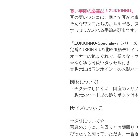
寒い季節の必需品！ZUKKINNU。
耳の薄いワンコは、寒さで耳が凍
そんなワンコたちのお耳を守る、
すっぽりかぶれる手編み頭巾です
「ZUKKINNU-Speciale-」シリー
定番ZUKKINNUの北欧風柄デザイ
オーナーの気まぐれで、様々なデ
☆ゆらゆら可愛いタッセル付き
☆胸元にはワンポイントの木製ハ
[素材について]
・チクチクしにくい、国産のメリノ
・胸元のハート型の飾りボタンは
[サイズについて]
☆採寸について☆
写真のように、首回りとお顔回り
ぴったりと測っていただき、一番