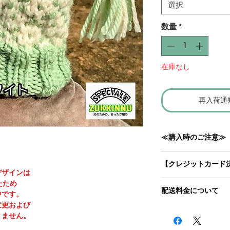
選択
数量
*
在庫なし
再入荷通
≪購入時のご注意≫
・あらかじめサイズ
【クレジットカード
う、よろしくお願い
デザインは
当ショップサイトで
たため
・ひとつひとつハン
配送料金について
カードの種類は、
Vi
中です。
が出ることがござい
Express
のみです。
変更および
この商品は受注生産
び目がございます。
上記以外のカードを
きません。
にちを頂く場合がご
ますが、表側に出てく
択いただければ、対