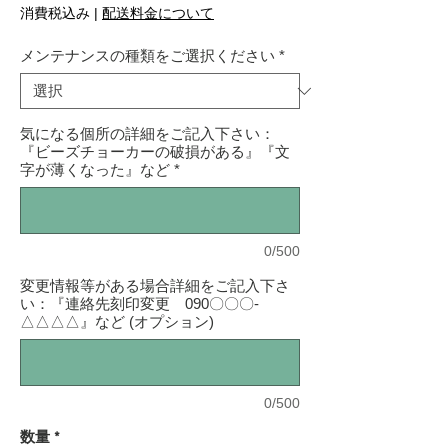
ー
消費税込み
|
配送料金について
ル
価
メンテナンスの種類をご選択ください
*
格
気になる個所の詳細をご記入下さい：
『ビーズチョーカーの破損がある』『文
字が薄くなった』など
*
0/500
変更情報等がある場合詳細をご記入下さ
い：『連絡先刻印変更 090〇〇〇-
△△△△』など (オプション)
0/500
数量
*