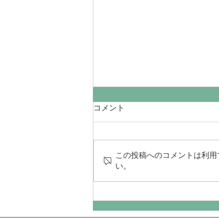
コメント
この投稿へのコメントは利用
い。
『いぬどんぐり』登場!!＆出
店情報