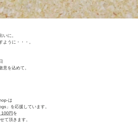
出いに。
すように・・・。
日
敬意を込めて。
Shop-は
l Dogs」を応援しています。
100円
を
寄付させて頂きます。