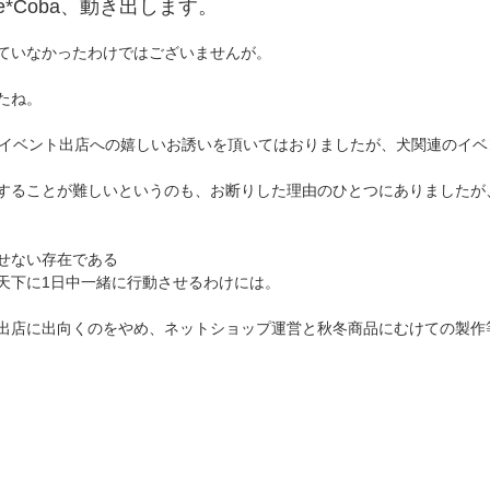
e*Coba、動き出します。
ていなかったわけではございませんが。
たね。
らイベント出店への嬉しいお誘いを頂いてはおりましたが、犬関連のイ
することが難しいというのも、お断りした理由のひとつにありましたが
せない存在である
天下に1日中一緒に行動させるわけには。
出店に出向くのをやめ、ネットショップ運営と秋冬商品にむけての製作