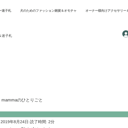
ー迷子札
犬のためのファッション雑貨＆オモチャ
オーナー様向けアクセサリー
＆迷子札
's mammaのひとりごと
2019年8月24日
読了時間: 2分