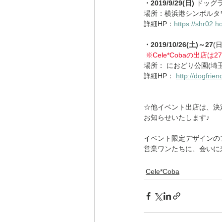
・2019/9/29(日)
 ドッグ
場所：横浜港シンボルタワー(
詳細HP：
https://shr02.h
・2019/10/26(土)～27
(
※Cele*Cobaの出店は
場所： におどり公園(埼玉県三
詳細HP： 
http://dogfrie
☆他イベント出店は、決
お知らせいたします♪
イベント限定デザインの
営業ワンたちに、会いに
Cele*Coba